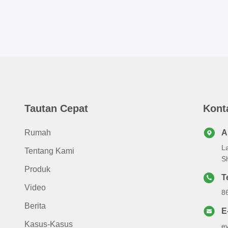
Tautan Cepat
Kont
Rumah
A
La
Tentang Kami
S
Produk
T
Video
8
Berita
E
Kasus-Kasus
e