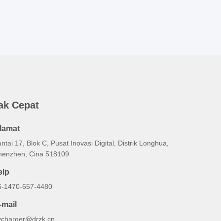
ak Cepat
lamat
ntai 17, Blok C, Pusat Inovasi Digital, Distrik Longhua,
henzhen, Cina 518109
elp
6-1470-657-4480
-mail
vcharger@drzk.cn