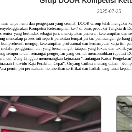
Grup DOOR Kompetisi Kete
2025-07-25
naan tanpa henti dan pengerjaan yang cermat, D
OOR Group
telah mengukir ke
yelenggarakan Kompetisi Keterampilan ke-7 di basis produksi Tangxia di Don
is senior yang bertindak sebagai juri, menciptakan pameran keterampilan dan 
ang mencakup proses inti seperti perakitan tempat parkir, pemasangan gerbang
 komprehensif menguji keterampilan profesional dan kemampuan kerja tim para 
melalui penggunaan alat yang bersemangat, tatapan yang fokus, dan teknik y
ng sempurna dan semangat pengerjaan yang cermat mencontohkan reputasi DOOR 
muncul: Zeng Lingguo memenangkan kejuaraan "Tantangan Kaisar Pengelasa
araan Individu Raja Perakitan Cepat"; Ouyang Cuihua menang dalam "Kompet
 Para pemimpin perusahaan memberikan sertifikat dan hadiah uang tunai kepad