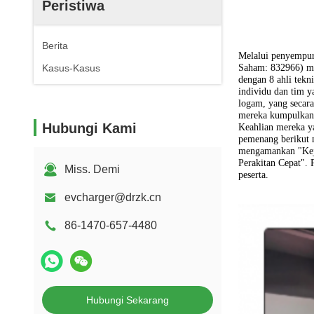
Peristiwa
Berita
Melalui penyempur
Kasus-Kasus
Saham: 832966) men
dengan 8 ahli tekn
individu dan tim y
logam, yang secara
mereka kumpulkan 
Hubungi Kami
Keahlian mereka ya
pemenang berikut 
mengamankan "Keju
Perakitan Cepat".
Miss. Demi
peserta.
evcharger@drzk.cn
86-1470-657-4480
Hubungi Sekarang