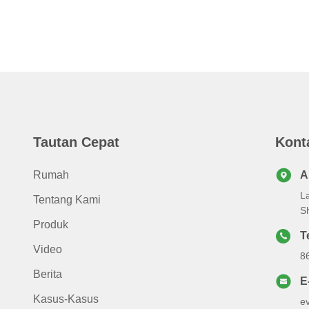
Tautan Cepat
Kont
Rumah
A
La
Tentang Kami
S
Produk
T
Video
8
Berita
E
Kasus-Kasus
e