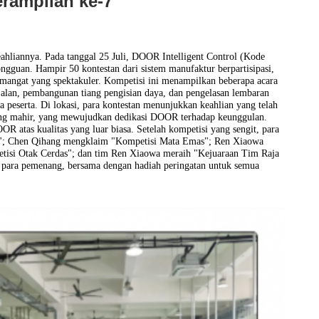
rampilan ke-7
ahliannya. Pada tanggal 25 Juli, D
OOR
Intelligent Control (Kode
gguan. Hampir 50 kontestan dari sistem manufaktur berpartisipasi,
semangat yang spektakuler. Kompetisi ini menampilkan beberapa acara
 jalan, pembangunan tiang pengisian daya, dan pengelasan lembaran
peserta. Di lokasi, para kontestan menunjukkan keahlian yang telah
ang mahir, yang mewujudkan dedikasi D
OOR
terhadap keunggulan.
atas kualitas yang luar biasa. Setelah kompetisi yang sengit, para
n"; Chen Qihang mengklaim "Kompetisi Mata Emas"; Ren Xiaowa
isi Otak Cerdas"; dan tim Ren Xiaowa meraih "Kejuaraan Tim Raja
a para pemenang, bersama dengan hadiah peringatan untuk semua