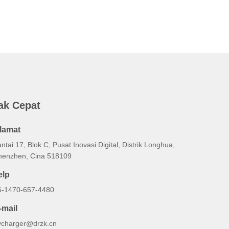
ak Cepat
lamat
ntai 17, Blok C, Pusat Inovasi Digital, Distrik Longhua,
henzhen, Cina 518109
elp
6-1470-657-4480
-mail
vcharger@drzk.cn