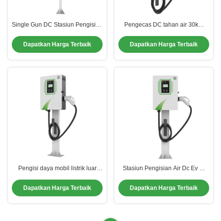
Single Gun DC Stasiun Pengisian
Pengecas DC tahan air 30kW
Mobil Umum Tiga Fase Ev
Cocok untuk dipasang di dinding
Charger
komersial
Dapatkan Harga Terbaik
Dapatkan Harga Terbaik
Pengisi daya mobil listrik luar
Stasiun Pengisian Air Dc Ev Di
ruangan yang efisien Stasiun
Luar Lantai Berdiri Untuk Publik
pengisian listrik rumah DC
Dapatkan Harga Terbaik
Dapatkan Harga Terbaik