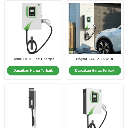
Home Ev DC Fast Charger
Tingkat 3 440V 30kW DC
Dengan Kartu RFID GBT/CCS1/
Charger Pedestal Dipasang
CCS2 Standar
Dengan Warna Disesuaikan
Dapatkan Harga Terbaik
Dapatkan Harga Terbaik