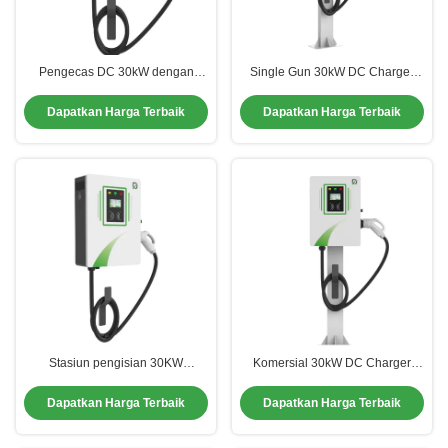
Pengecas DC 30kW dengan
Single Gun 30kW DC Charger
perlindungan IP54 untuk
Untuk Parkir Hotel Parkir umum
komersial
Dapatkan Harga Terbaik
Dapatkan Harga Terbaik
Stasiun pengisian 30KW
Komersial 30kW DC Charger
pendingin udara Ev 3 Fase Home
Galvanis Baja Dengan Anti
Ev Charger
Korosi Lapisan
Dapatkan Harga Terbaik
Dapatkan Harga Terbaik