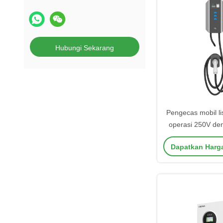
Hubungi Sekarang
Pengecas mobil li
operasi 250V den
konversi ≥99% dan
Dapatkan Harg
16A/3