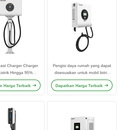
ast Charger Charger
Pengisi daya rumah yang dapat
Listrik Hingga 95%
disesuaikan untuk mobil listrik
aban Operasi Non-
Operasi kelembaban hingga 95%
n Harga Terbaik
Dapatkan Harga Terbaik
asi 16A/32A Listrik
Non-kondensasi dan disesuaikan
Rating