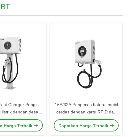
GBT
ast Charger Pengisi
16A/32A Pengecas baterai mobil
 listrik dengan desain
cerdas dengan kartu RFID dan
at disesuaikan dan
modus start
n Harga Terbaik
Dapatkan Harga Terbaik
 konversi yang tinggi