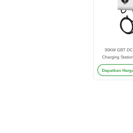
30KW GBT DC 
Charging Statio
Gunakan Peng
Dapatkan Harg
Cepat dipasang