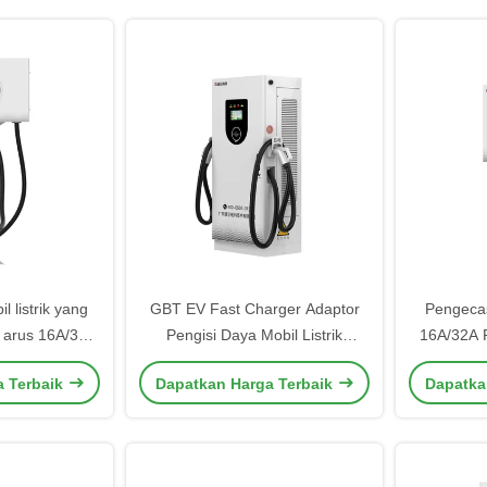
l listrik yang
GBT EV Fast Charger Adaptor
Pengecas 
 arus 16A/32A
Pengisi Daya Mobil Listrik
16A/32A 
si Hingga 95%
dengan Mode Memulai Kartu
Pengecas
a Terbaik
Dapatkan Harga Terbaik
Dapatka
ensasi
RFID dan Alias Produk
A