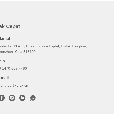
ak Cepat
lamat
ntai 17, Blok C, Pusat Inovasi Digital, Distrik Longhua,
henzhen, Cina 518109
elp
6-1470-657-4480
-mail
vcharger@drzk.cn