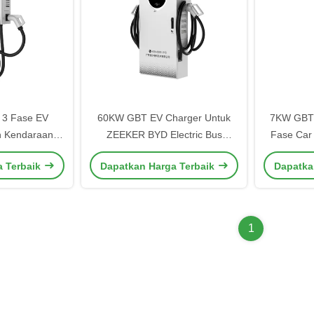
3 Fase EV
60KW GBT EV Charger Untuk
7KW GBT 
n Kendaraan
ZEEKER BYD Electric Bus
Fase Car
ecas Rumah
Electric Taxi Kendaraan Listrik
Wall Bo
a Terbaik
Dapatkan Harga Terbaik
Dapatka
 di dinding
1