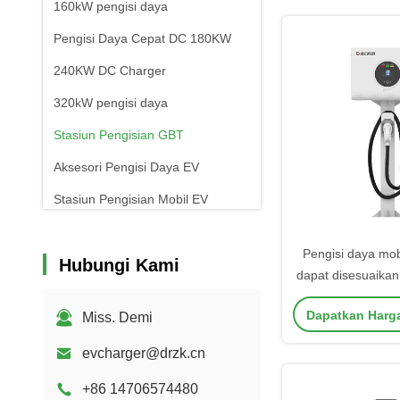
160kW pengisi daya
Pengisi Daya Cepat DC 180KW
240KW DC Charger
320kW pengisi daya
Stasiun Pengisian GBT
Aksesori Pengisi Daya EV
Stasiun Pengisian Mobil EV
Pengisi daya mobi
Hubungi Kami
dapat disesuaikan
Kelembaban opera
Dapatkan Harg
Miss. Demi
Tidak kond
evcharger@drzk.cn
+86 14706574480