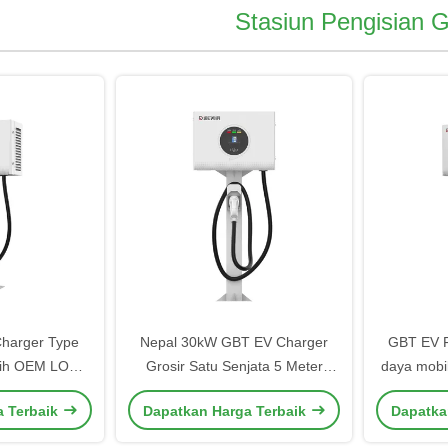
Stasiun Pengisian 
harger Type
Nepal 30kW GBT EV Charger
GBT EV F
tih OEM LOGO
Grosir Satu Senjata 5 Meter
daya mobil
erai China
OCPP Penggunaan Komersial
yang dap
a Terbaik
Dapatkan Harga Terbaik
Dapatka
turer
Stasiun Pengisian Kathmandu
efisiensi