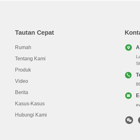
Tautan Cepat
Kont
Rumah
A
La
Tentang Kami
S
Produk
T
Video
8
Berita
E
Kasus-Kasus
e
Hubungi Kami