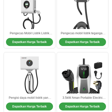
Pengecas Mobil Listrik Listrik
Pengecas mobil listrik tegangan
16A/32A Produk Alias GBT EV
operasi 250V dengan efisiensi
Dapatkan Harga Terbaik
Dapatkan Harga Terbaik
Pengecas Cepat Mode Memulai
konversi ≥99% dan arus nominal
APP.OCPP1.6J
16A/32A
Pengisi daya mobil listrik yang
3.5kW Aman Portable Electric
dapat disesuaikan arus 16A/32A
Vehicle Charger Portable Level 1
Dapatkan Harga Terbaik
Dapatkan Harga Terbaik
Kelembaban operasi Hingga 95%
Ev Charger Tipe 2
Tidak kondensasi