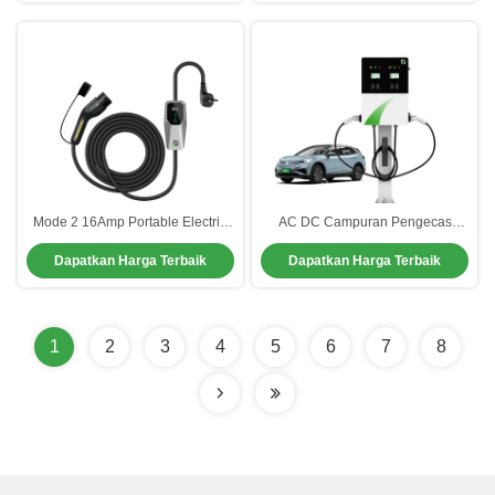
Mode 2 16Amp Portable Electric
AC DC Campuran Pengecas
Car Charger Untuk BYD Xpeng
Mobil Listrik Untuk Parkir Rumah
Dapatkan Harga Terbaik
Dapatkan Harga Terbaik
Tesla
Sakit Pusat Perbelanjaan
1
2
3
4
5
6
7
8