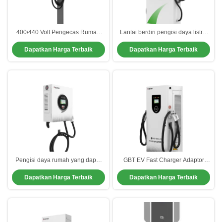
400/440 Volt Pengecas Rumah
Lantai berdiri pengisi daya listrik
Listrik Tiga Fase Input EV Charger
rumah 160kW Pengisi daya
Dapatkan Harga Terbaik
Dapatkan Harga Terbaik
Station
Precision Welding
Pengisi daya rumah yang dapat
GBT EV Fast Charger Adaptor
disesuaikan untuk mobil listrik
Pengisi Daya Mobil Listrik dengan
Dapatkan Harga Terbaik
Dapatkan Harga Terbaik
Operasi kelembaban hingga 95%
Mode Memulai Kartu RFID dan
Non-kondensasi dan disesuaikan
Alias Produk