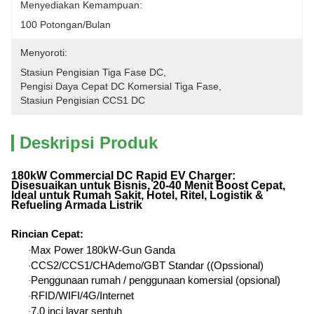
Menyediakan Kemampuan:
100 Potongan/Bulan
Menyoroti:
Stasiun Pengisian Tiga Fase DC
, 
Pengisi Daya Cepat DC Komersial Tiga Fase
, 
Stasiun Pengisian CCS1 DC
Deskripsi Produk
180kW Commercial DC Rapid EV Charger:
Disesuaikan untuk Bisnis, 20-40 Menit Boost Cepat,
Ideal untuk Rumah Sakit, Hotel, Ritel, Logistik &
Refueling Armada Listrik
Rincian Cepat
:
Max Power 180kW-Gun Ganda
·
CCS2/CCS1/CHAdemo/GBT Standar ((Opssional)
·
Penggunaan rumah / penggunaan komersial (opsional)
·
RFID/WIFI/4G/Internet
·
7.0 inci layar sentuh
·