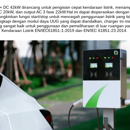
+ DC 42kW dirancang untuk pengisian cepat kendaraan listrik, menampi
DC 20kW, dan output AC 3 fase 22kW.Hal ini dapat dioperasikan deng
kinkan fungsi start/stop untuk mencegah penggunaan listrik yang ti
ngkapi dengan modul daya UUG yang dapat diandalkan, charger ini me
ng sangat baik untuk penggunaan dan pemeliharaan di luar ruangan y
n Kendaraan Listrik EN/IEC61851-1-2019 dan EN/IEC 61851-23:2014.