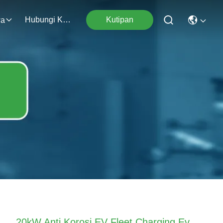
Hubungi Kami
Kutipan
wa
20kW Anti Korosi EV Fleet Charging Ev