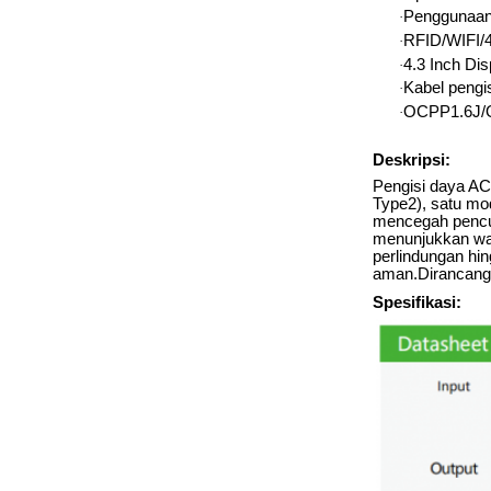
Penggunaan 
·
RFID/WIFI/4
·
4.3 Inch Dis
·
Kabel pengi
·
OCPP1.6J/O
·
Deskripsi:
Pengisi daya AC
Type2), satu mo
mencegah pencur
menunjukkan war
perlindungan hin
aman.Dirancang 
Spesifikasi: