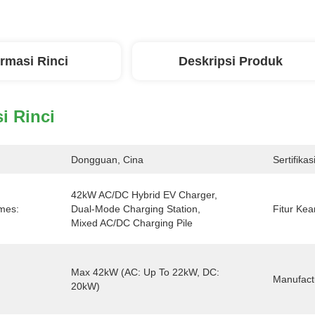
ormasi Rinci
Deskripsi Produk
i Rinci
Dongguan, Cina
Sertifikasi
42kW AC/DC Hybrid EV Charger, 
ames:
Dual-Mode Charging Station, 
Fitur Ke
Mixed AC/DC Charging Pile
Max 42kW (AC: Up To 22kW, DC:  
Manufact
20kW)