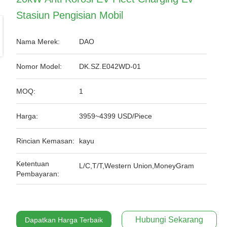
Stasiun Pengisian Mobil
Nama Merek:
DAO
Nomor Model:
DK.SZ.E042WD-01
MOQ:
1
Harga:
3959~4399 USD/Piece
Rincian Kemasan:
kayu
Ketentuan
L/C,T/T,Western Union,MoneyGram
Pembayaran:
Hubungi Sekarang
Dapatkan Harga Terbaik