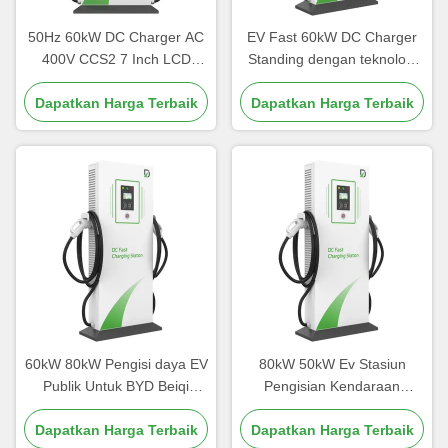
50Hz 60kW DC Charger AC
EV Fast 60kW DC Charger
400V CCS2 7 Inch LCD
Standing dengan teknologi
Display Dengan
konversi daya canggih
Perlindungan Listrik Penuh
Dapatkan Harga Terbaik
Dapatkan Harga Terbaik
60kW 80kW Pengisi daya EV
80kW 50kW Ev Stasiun
Publik Untuk BYD Beiqi
Pengisian Kendaraan
Foton Yutong CCS/GBT Port
Kontrol Cerdas Dengan
Dapatkan Harga Terbaik
Sistem Manajemen OCPP
Dapatkan Harga Terbaik