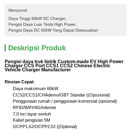
Menyoroti:
Daya Tinggi 60kW DC Charger
, 
Pengisi Daya Luar Tesla High Power
, 
Pengisi Daya DC 60kW Yang Dapat Disesuaikan
Deskripsi Produk
Pengisi daya truk listrik Custom-made EV High Power
Charger CCS Port CCS1 CCS2 Chinese Electric
Vehicle Charger Manufacturer
Rincian Cepat
:
Daya maksimum 60kW
·
CCS2/CCS1/CHAdemo/GBT Standar ((Opssional)
·
Penggunaan rumah / penggunaan komersial (opsional)
·
RFID/WIFI/4G/Internet
·
7.0 inci layar sentuh
·
Kabel pengisian 5M
·
OCPP1.6J/OCPP2.0J ((Optional)
·