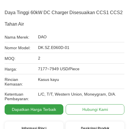
Daya Tinggi 60kW DC Charger Disesuaikan CCS1 CCS2
Tahan Air
DAO
Nama Merek:
DK.SZ.E060D-01
Nomor Model:
2
MOQ:
7177~7949 USD/Piece
Harga:
Rincian
Kasus kayu
Kemasan:
Ketentuan
L/C, T/T, Western Union, Moneygram, D/A.
Pembayaran:
Dapatkan Harga Terbaik
Hubungi Kami
Informasi Rinci
Deskripsi Produk