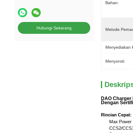
Bahan:
Hubungi Sekarang
Metode Pema
Menyediakan
Menyoroti:
Deskrip
DAO Charger 
Dengan Sertifi
Rincian Cepat
:
Max Power
·
CCS2/CCS1/
·