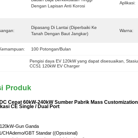
Aplikasi:
Dengan Lapisan Anti Korosi
Dipasang Di Lantai (Diperbaiki Ke 
sangan:
Warna:
Tanah Dengan Baut Jangkar)
 Kemampuan:
100 Potongan/Bulan
Pengisi daya EV 120kW yang dapat disesuaikan
, 
Stasi
CCS1 120kW EV Charger
si Produk
DC Cepat 60kW-240kW Sumber Pabrik Mass Customizatio
kasi CE Single / Dual Port
 120kW-Gun Ganda
CHAdemo/GBT Standar ((Opssional)