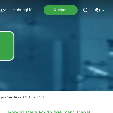
Hubungi Kami
Kutipan
wa
 Sertifikasi CE Dual Port
Pengisi Daya EV 120kW Yang Dapat