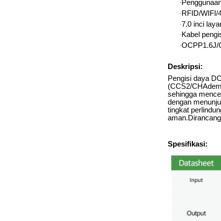
Penggunaan 
·
RFID/WIFI/4
·
7.0 inci lay
·
Kabel pengi
·
OCPP1.6J/O
·
Deskripsi:
Pengisi daya DC
(CCS2/CHAdemo/
sehingga menceg
dengan menunjuk
tingkat perlindu
aman.Dirancang 
Spesifikasi: