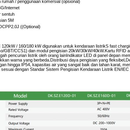
rumah / penggunaan komersial (opsional)
G/Internet
ar sentuh
sian 5M
CPP2.0J ((Optional)
 120kW / 160/180 kW digunakan untuk kendaraan listrik
S fast chargi
GBT/CCS1) dan modul pengisian 20kW/30kW/40kW.Kartu RFID adal
ah pencurian listrik oleh orang lainIndikator LED di panel depan 
kan warna yang berbeda.Distribusi daya pengisian yang fleksibel
,
De
ngan hingga IP54, kapasitas air yang sangat baik dan tahan karat, m
sesuai dengan Standar Sistem Pengisian Kendaraan Listrik EN/IEC