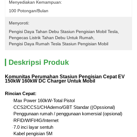
Menyediakan Kemampuan:
100 Potongan/Bulan
Menyoroti:
Pengisi Daya Tahan Debu Stasiun Pengisian Mobil Tesla
, 
Pengecas Listrik Tahan Debu Untuk Rumah
, 
Pengisi Daya Rumah Tesla Stasiun Pengisian Mobil
Deskripsi Produk
Komunitas Perumahan Stasiun Pengisian Cepat EV
150kW 160kW DC Charger Untuk Mobil
Rincian Cepat
:
Max Power 160kW-Total Pistol
·
CCS2/CCS1/CHAdemo/GBT Standar ((Opssional)
·
Penggunaan rumah / penggunaan komersial (opsional)
·
RFID/WIFI/4G/Internet
·
7.0 inci layar sentuh
·
Kabel pengisian 5M
·