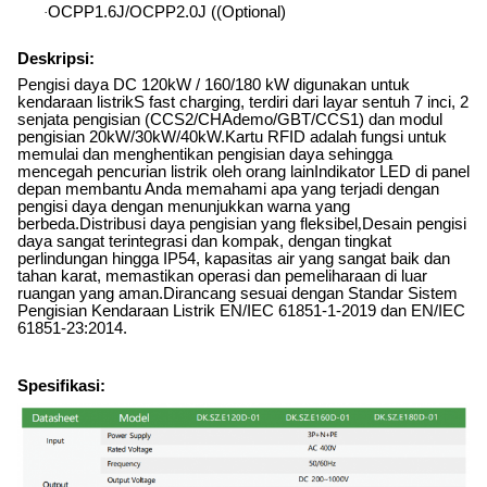
OCPP1.6J/OCPP2.0J ((Optional)
·
Deskripsi:
Pengisi daya DC 120kW / 160/180 kW digunakan untuk
kendaraan listrik
S fast charging, terdiri dari layar sentuh 7 inci, 2
senjata pengisian (CCS2/CHAdemo/GBT/CCS1) dan modul
pengisian 20kW/30kW/40kW.Kartu RFID adalah fungsi untuk
memulai dan menghentikan pengisian daya sehingga
mencegah pencurian listrik oleh orang lainIndikator LED di panel
depan membantu Anda memahami apa yang terjadi dengan
pengisi daya dengan menunjukkan warna yang
berbeda.Distribusi daya pengisian yang fleksibel
,
Desain pengisi
daya sangat terintegrasi dan kompak, dengan tingkat
perlindungan hingga IP54, kapasitas air yang sangat baik dan
tahan karat, memastikan operasi dan pemeliharaan di luar
ruangan yang aman.Dirancang sesuai dengan Standar Sistem
Pengisian Kendaraan Listrik EN/IEC 61851-1-2019 dan EN/IEC
61851-23:2014.
Spesifikasi: