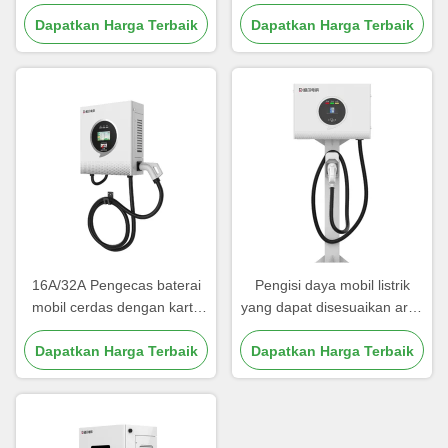
OEM LOGO Pengisian
5 Meter OCPP Penggunaan
Baterai China Manufacturer
Dapatkan Harga Terbaik
Komersial Stasiun Pengisian
Dapatkan Harga Terbaik
Kathmandu
16A/32A Pengecas baterai
Pengisi daya mobil listrik
mobil cerdas dengan kartu
yang dapat disesuaikan arus
RFID dan modus start
16A/32A Kelembaban
Dapatkan Harga Terbaik
operasi Hingga 95% Tidak
Dapatkan Harga Terbaik
kondensasi