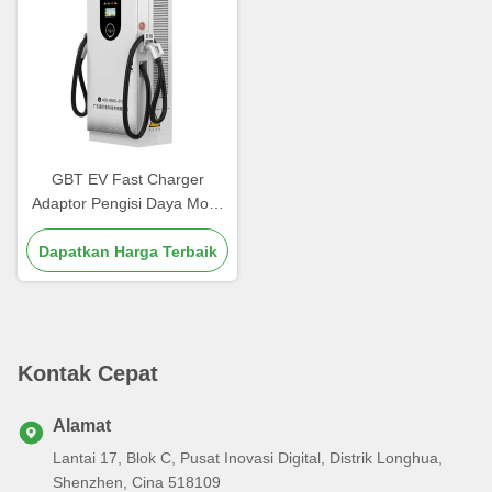
GBT EV Fast Charger
Adaptor Pengisi Daya Mobil
Listrik dengan Mode
Dapatkan Harga Terbaik
Memulai Kartu RFID dan
Alias Produk
Kontak Cepat
Alamat
Lantai 17, Blok C, Pusat Inovasi Digital, Distrik Longhua,
Shenzhen, Cina 518109