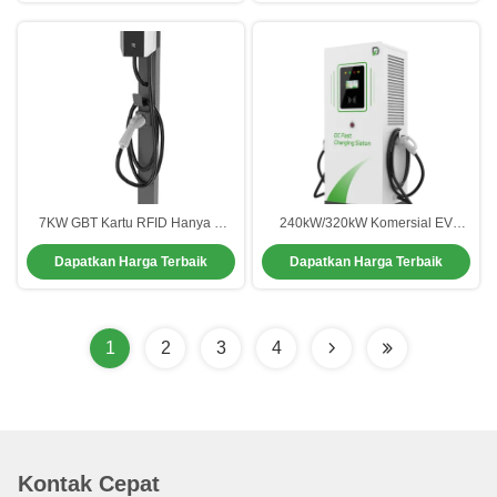
7KW GBT Kartu RFID Hanya 3
240kW/320kW Komersial EV
Fase Car Charger 220V- 240V
Charger Stasiun pengisian mobil
Dapatkan Harga Terbaik
Dapatkan Harga Terbaik
Wall Box Stasiun Pengisian
listrik
1
2
3
4
Kontak Cepat