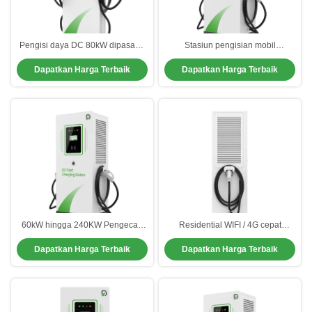
Pengisi daya DC 80kW dipasang
Stasiun pengisian mobil
di lantai yang cocok untuk stasiun
berkecepatan tinggi CCS 3 fase
Dapatkan Harga Terbaik
Dapatkan Harga Terbaik
pengisian umum
pengisian mobil listrik
60kW hingga 240KW Pengecas
Residential WIFI / 4G cepat
Mobil Luar Ruang Stasiun
pengisi daya mobil listrik EV
Dapatkan Harga Terbaik
Dapatkan Harga Terbaik
Pengisian Mobil Listrik Publik
Power Charging Station Dengan
Senjata Ganda