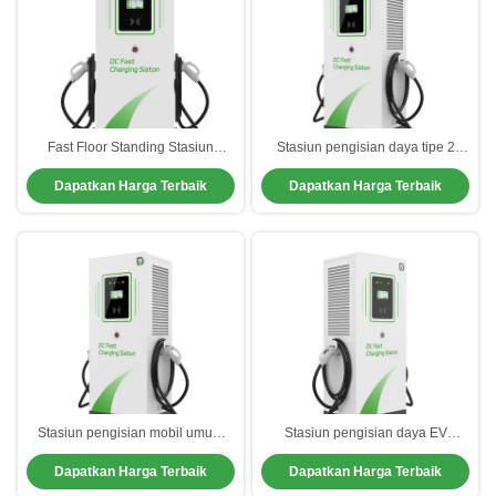
Fast Floor Standing Stasiun
Stasiun pengisian daya tipe 2
Pengisian Mobil Umum DC Quick
residensial efisiensi tinggi pengisi
Dapatkan Harga Terbaik
Dapatkan Harga Terbaik
Charger
daya mobil hibrida
Stasiun pengisian mobil umum
Stasiun pengisian daya EV
universal yang berdiri di lantai 3
Residential Waterproof Berkinerja
Dapatkan Harga Terbaik
Dapatkan Harga Terbaik
Fase Home Ev Charger
Tinggi