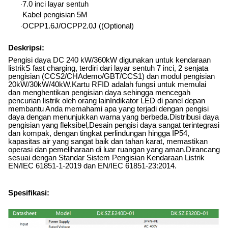
7.0 inci layar sentuh
·
Kabel pengisian 5M
·
OCPP1.6J/OCPP2.0J ((Optional)
·
Deskripsi:
Pengisi daya DC 240 kW/360kW digunakan untuk kendaraan
listrik
S fast charging, terdiri dari layar sentuh 7 inci, 2 senjata
pengisian (CCS2/CHAdemo/GBT/CCS1) dan modul pengisian
20kW/30kW/40kW.Kartu RFID adalah fungsi untuk memulai
dan menghentikan pengisian daya sehingga mencegah
pencurian listrik oleh orang lainIndikator LED di panel depan
membantu Anda memahami apa yang terjadi dengan pengisi
daya dengan menunjukkan warna yang berbeda.Distribusi daya
pengisian yang fleksibel
,
Desain pengisi daya sangat terintegrasi
dan kompak, dengan tingkat perlindungan hingga IP54,
kapasitas air yang sangat baik dan tahan karat, memastikan
operasi dan pemeliharaan di luar ruangan yang aman.Dirancang
sesuai dengan Standar Sistem Pengisian Kendaraan Listrik
EN/IEC 61851-1-2019 dan EN/IEC 61851-23:2014.
Spesifikasi: