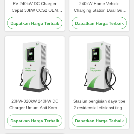
EV 240kW DC Charger
240kW Home Vehicle
Cepat 30kW CCS2 OEM
Charging Station Dual Gun
ODM Dengan Pengolahan
dengan Multiple Protection
Dapatkan Harga Terbaik
Anti Korosi
Dapatkan Harga Terbaik
Mechanisms
20kW-320kW 240kW DC
Stasiun pengisian daya tipe
Charger Umum Anti Korosi
2 residensial efisiensi tinggi
Casing Baja Galvanis
pengisi daya mobil hibrida
Dapatkan Harga Terbaik
Dapatkan Harga Terbaik