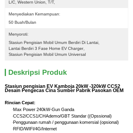
L/C, Western Union, T/T, 
Menyediakan Kemampuan:
50 Buah/bulan
Menyoroti:
Stasiun Pengisian Mobil Umum Berdiri Di Lantai
, 
Lantai Berdiri 3 Fase Home EV Charger
, 
Stasiun Pengisian Mobil Umum Universal
Deskripsi Produk
Stasiun pengisian EV Kamboja 20kW -320kW CCS2
Desain Pengecas Cina Sumber Pabrik Pasokan OEM
Rincian Cepat
:
Max Power 240kW-Gun Ganda
·
CCS2/CCS1/CHAdemo/GBT Standar ((Opssional)
·
Penggunaan rumah / penggunaan komersial (opsional)
·
RFID/WIFI/4G/Internet
·