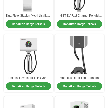
Dua Pistol Stasiun Mobil Listrik Ev
GBT EV Fast Charger Pengisi
Unit Pengisian 400 Volt 32A Maks
daya mobil listrik dengan desain
Dapatkan Harga Terbaik
Dapatkan Harga Terbaik
arus
yang dapat disesuaikan dan
efisiensi konversi yang tinggi
Pengisi daya mobil listrik yang
Pengecas mobil listrik tegangan
dapat disesuaikan arus 16A/32A
operasi 250V dengan efisiensi
Dapatkan Harga Terbaik
Dapatkan Harga Terbaik
Kelembaban operasi Hingga 95%
konversi ≥99% dan arus nominal
Tidak kondensasi
16A/32A