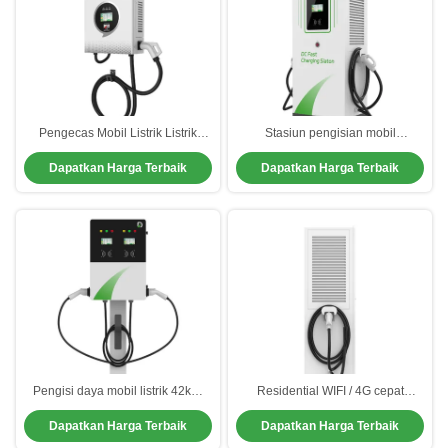
Pengecas Mobil Listrik Listrik
Stasiun pengisian mobil
16A/32A Produk Alias GBT EV
berkecepatan tinggi CCS 3 fase
Dapatkan Harga Terbaik
Dapatkan Harga Terbaik
Pengecas Cepat Mode Memulai
pengisian mobil listrik
APP.OCPP1.6J
Pengisi daya mobil listrik 42kW
Residential WIFI / 4G cepat
AC/DC untuk parkir mobil
pengisi daya mobil listrik EV
Dapatkan Harga Terbaik
Dapatkan Harga Terbaik
Power Charging Station Dengan
Senjata Ganda