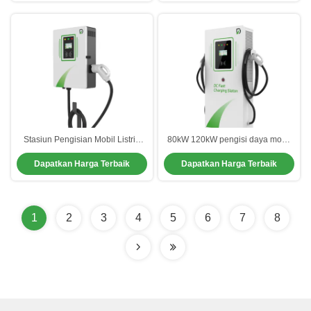
Stasiun Pengisian Mobil Listrik
80kW 120kW pengisi daya mobil
Rumah 40kW Waterproof Dust
listrik untuk rumah Ev Box
Dapatkan Harga Terbaik
Dapatkan Harga Terbaik
Proof Dengan Warna yang Dapat
Charging Station
Dikustomisasi
1
2
3
4
5
6
7
8