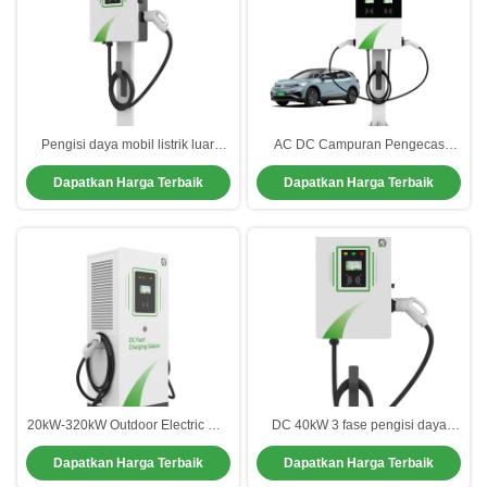
Pengisi daya mobil listrik luar
AC DC Campuran Pengecas
ruangan yang efisien Stasiun
Mobil Listrik Untuk Parkir Rumah
Dapatkan Harga Terbaik
Dapatkan Harga Terbaik
pengisian listrik rumah DC
Sakit Pusat Perbelanjaan
20kW-320kW Outdoor Electric Car
DC 40kW 3 fase pengisi daya
Charger Dengan Warna yang
mobil listrik CCS1 CCS2 GBT
Dapatkan Harga Terbaik
Dapatkan Harga Terbaik
Dapat Dikustomisasi
CHAdemo Single Gun