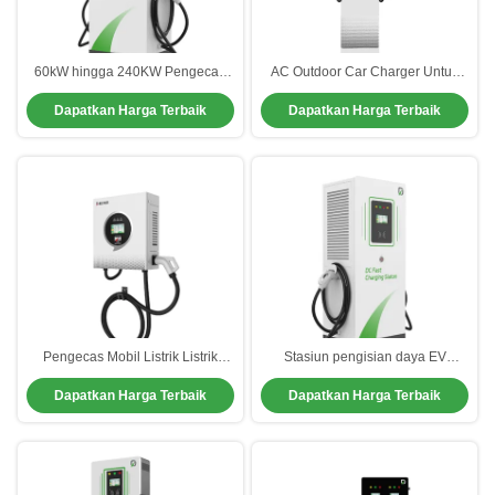
60kW hingga 240KW Pengecas
AC Outdoor Car Charger Untuk
Mobil Luar Ruang Stasiun
Penggunaan Komersial Publik
Dapatkan Harga Terbaik
Dapatkan Harga Terbaik
Pengisian Mobil Listrik Publik
Kekuatan Tinggi
Pengecas Mobil Listrik Listrik
Stasiun pengisian daya EV
16A/32A Produk Alias GBT EV
Residential Waterproof Berkinerja
Dapatkan Harga Terbaik
Dapatkan Harga Terbaik
Pengecas Cepat Mode Memulai
Tinggi
APP.OCPP1.6J