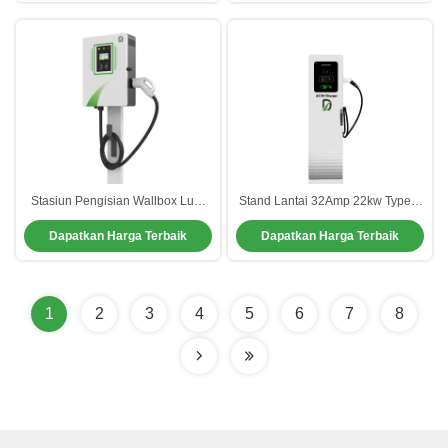
Stasiun Pengisian Wallbox Luar
Stand Lantai 32Amp 22kw Type 2
Ruang Pengisian Mobil Listrik
Car Charger Wall Charger Untuk
Dapatkan Harga Terbaik
Dapatkan Harga Terbaik
Cepat Untuk Umum
Mobil Listrik
1
2
3
4
5
6
7
8