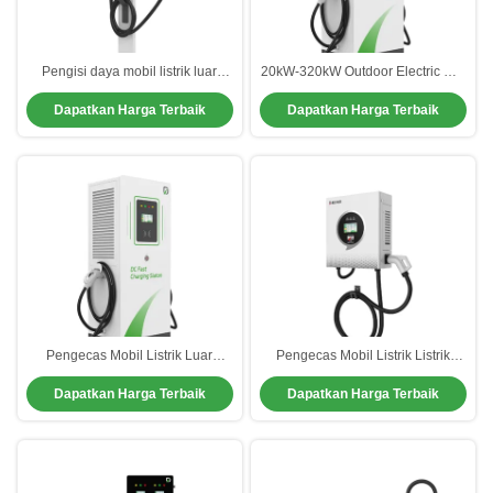
Pengisi daya mobil listrik luar
20kW-320kW Outdoor Electric Car
ruangan yang efisien Stasiun
Charger Dengan Warna yang
Dapatkan Harga Terbaik
Dapatkan Harga Terbaik
pengisian listrik rumah DC
Dapat Dikustomisasi
Pengecas Mobil Listrik Luar
Pengecas Mobil Listrik Listrik
Ruang Efisiensi Tinggi CCS2
16A/32A Produk Alias GBT EV
Dapatkan Harga Terbaik
Dapatkan Harga Terbaik
Mengurangi Kerugian Energi
Pengecas Cepat Mode Memulai
APP.OCPP1.6J