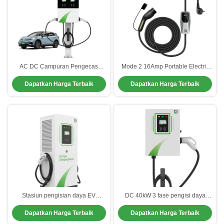
AC DC Campuran Pengecas
Mode 2 16Amp Portable Electric
Mobil Listrik Untuk Parkir Rumah
Car Charger Untuk BYD Xpeng
Dapatkan Harga Terbaik
Dapatkan Harga Terbaik
Sakit Pusat Perbelanjaan
Tesla
Stasiun pengisian daya EV
DC 40kW 3 fase pengisi daya
Residential Waterproof Berkinerja
mobil listrik CCS1 CCS2 GBT
Dapatkan Harga Terbaik
Dapatkan Harga Terbaik
Tinggi
CHAdemo Single Gun