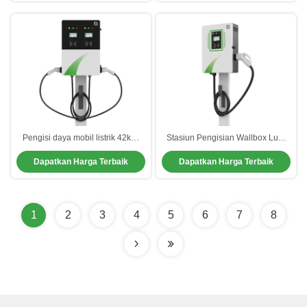
Pengisi daya mobil listrik 42kW
Stasiun Pengisian Wallbox Luar
AC/DC untuk parkir mobil
Ruang Pengisian Mobil Listrik
Dapatkan Harga Terbaik
Dapatkan Harga Terbaik
Cepat Untuk Umum
1
2
3
4
5
6
7
8