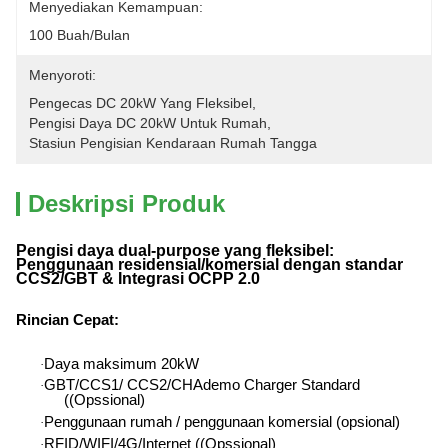
Menyediakan Kemampuan:
100 Buah/bulan
Menyoroti:
Pengecas DC 20kW Yang Fleksibel
, 
Pengisi Daya DC 20kW Untuk Rumah
, 
Stasiun Pengisian Kendaraan Rumah Tangga
Deskripsi Produk
Pengisi daya dual-purpose yang fleksibel:
Penggunaan residensial/komersial dengan standar
CCS2/GBT & Integrasi OCPP 2.0
Rincian Cepat
:
Daya maksimum 20kW
·
GBT/CCS1/ CCS2/CHAdemo Charger Standard
·
((Opssional)
Penggunaan rumah / penggunaan komersial (opsional)
·
RFID/WIFI/4G/Internet ((Opssional)
·