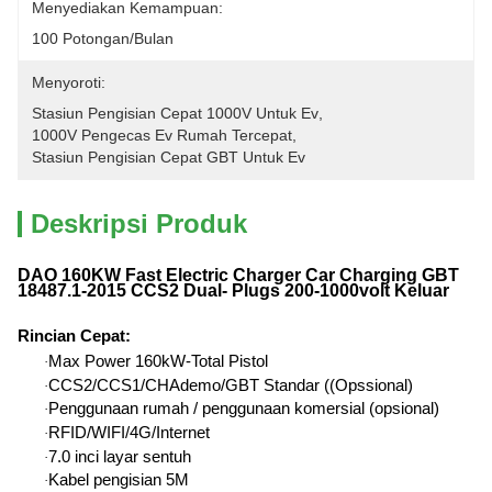
Menyediakan Kemampuan:
100 Potongan/Bulan
Menyoroti:
Stasiun Pengisian Cepat 1000V Untuk Ev
, 
1000V Pengecas Ev Rumah Tercepat
, 
Stasiun Pengisian Cepat GBT Untuk Ev
Deskripsi Produk
DAO 160KW Fast Electric Charger Car Charging GBT
18487.1-2015 CCS2 Dual- Plugs 200-1000volt Keluar
Rincian Cepat
:
Max Power 160kW-Total Pistol
·
CCS2/CCS1/CHAdemo/GBT Standar ((Opssional)
·
Penggunaan rumah / penggunaan komersial (opsional)
·
RFID/WIFI/4G/Internet
·
7.0 inci layar sentuh
·
Kabel pengisian 5M
·