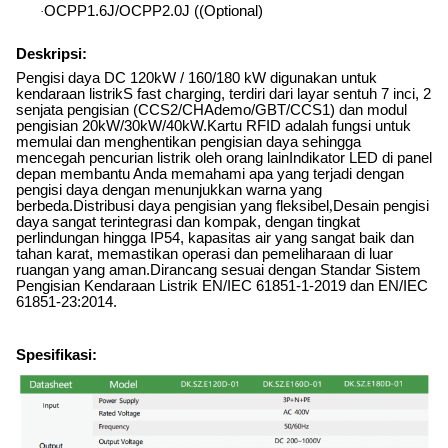
OCPP1.6J/OCPP2.0J ((Optional)
·
Deskripsi:
Pengisi daya DC 120kW / 160/180 kW digunakan untuk
kendaraan listrik
S fast charging, terdiri dari layar sentuh 7 inci, 2
senjata pengisian (CCS2/CHAdemo/GBT/CCS1) dan modul
pengisian 20kW/30kW/40kW.Kartu RFID adalah fungsi untuk
memulai dan menghentikan pengisian daya sehingga
mencegah pencurian listrik oleh orang lainIndikator LED di panel
depan membantu Anda memahami apa yang terjadi dengan
pengisi daya dengan menunjukkan warna yang
berbeda.Distribusi daya pengisian yang fleksibel
,
Desain pengisi
daya sangat terintegrasi dan kompak, dengan tingkat
perlindungan hingga IP54, kapasitas air yang sangat baik dan
tahan karat, memastikan operasi dan pemeliharaan di luar
ruangan yang aman.Dirancang sesuai dengan Standar Sistem
Pengisian Kendaraan Listrik EN/IEC 61851-1-2019 dan EN/IEC
61851-23:2014.
Spesifikasi: