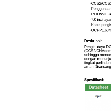
CCS2/CCS1/
·
Penggunaan 
·
RFID/WIFI/4
·
7.0 inci lay
·
Kabel pengi
·
OCPP1.6J/O
·
Deskripsi:
Pengisi daya DC
(CCS2/CHAdemo/
sehingga menceg
dengan menunjuk
tingkat perlindu
aman.Dirancang 
Spesifikasi: