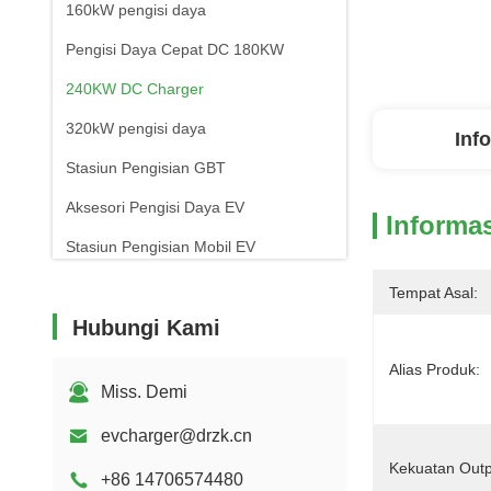
160kW pengisi daya
Pengisi Daya Cepat DC 180KW
240KW DC Charger
320kW pengisi daya
Inf
Stasiun Pengisian GBT
Aksesori Pengisi Daya EV
Informas
Stasiun Pengisian Mobil EV
Tempat Asal:
Hubungi Kami
Alias ​​Produk:
Miss. Demi
evcharger@drzk.cn
Kekuatan Outp
+86 14706574480