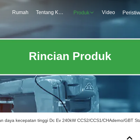
Rumah
Tentang Kami
Video
Produk
Peristi
Rincian Produk
ian daya kecepatan tinggi Dc Ev 240kW CCS2/CCS1/CHAdemo/GBT St