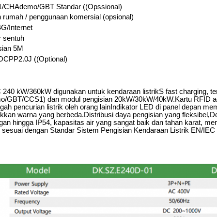
CHAdemo/GBT Standar ((Opssional)
rumah / penggunaan komersial (opsional)
G/Internet
ar sentuh
sian 5M
CPP2.0J ((Optional)
 240 kW/360kW digunakan untuk kendaraan listrik
S fast charging, te
GBT/CCS1) dan modul pengisian 20kW/30kW/40kW.Kartu RFID adal
ah pencurian listrik oleh orang lainIndikator LED di panel depan 
kan warna yang berbeda.Distribusi daya pengisian yang fleksibel
,
De
ngan hingga IP54, kapasitas air yang sangat baik dan tahan karat, m
sesuai dengan Standar Sistem Pengisian Kendaraan Listrik EN/IEC