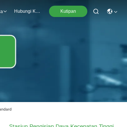
Hubungi Kami
Kutipan
wa
andard
Stasiun Pengisian Daya Kecepatan Tinggi