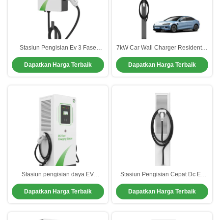
Stasiun Pengisian Ev 3 Fase
7kW Car Wall Charger Residential
Rumahan 32A Ev Charger
Ev Charging Stations 32A RFID
Dapatkan Harga Terbaik
Dapatkan Harga Terbaik
Type1 Type2 Standar
Stasiun pengisian daya EV
Stasiun Pengisian Cepat Dc Ev
Residential Waterproof Berkinerja
Dc Pengecas Cepat Baja
Dapatkan Harga Terbaik
Dapatkan Harga Terbaik
Tinggi
Galvanis