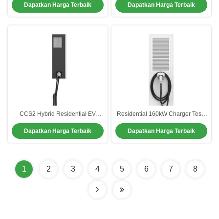
Dapatkan Harga Terbaik
Dapatkan Harga Terbaik
Pengisi Mobil Listrik Waterproof
CCS2/CCS1/CHAdemo/GBT
Standard
CCS2 Hybrid Residential EV
Residential 160kW Charger Tesla
Charger Dengan Kabel Pengisian
Mobil Stasiun pengisian daya
Dapatkan Harga Terbaik
Dapatkan Harga Terbaik
5M 4,3 Inch Display
Dustproof
1
2
3
4
5
6
7
8