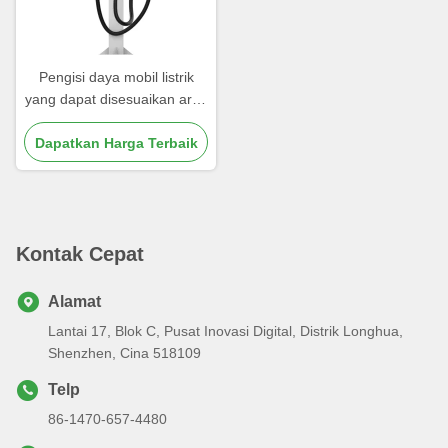
Pengisi daya mobil listrik
yang dapat disesuaikan arus
16A/32A Kelembaban
operasi Hingga 95% Tidak
Dapatkan Harga Terbaik
kondensasi
Kontak Cepat
Alamat
Lantai 17, Blok C, Pusat Inovasi Digital, Distrik Longhua,
Shenzhen, Cina 518109
Telp
86-1470-657-4480