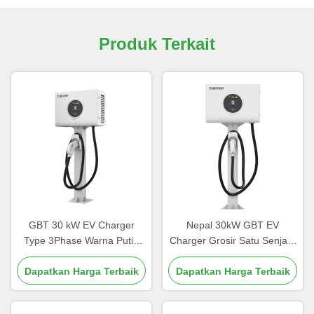
Produk Terkait
GBT 30 kW EV Charger
Nepal 30kW GBT EV
Type 3Phase Warna Putih
Charger Grosir Satu Senjata
OEM LOGO Pengisian
5 Meter OCPP Penggunaan
Baterai China Manufacturer
Dapatkan Harga Terbaik
Komersial Stasiun Pengisian
Dapatkan Harga Terbaik
Kathmandu