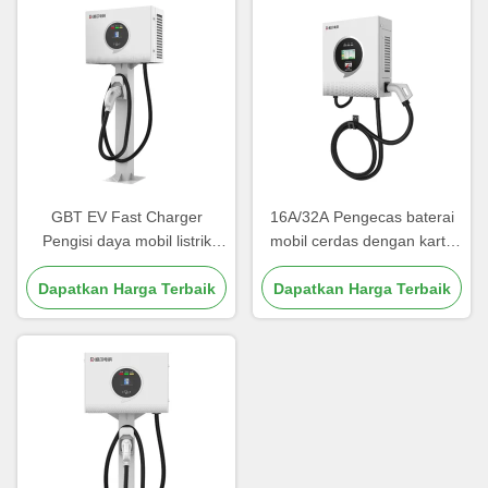
GBT EV Fast Charger
16A/32A Pengecas baterai
Pengisi daya mobil listrik
mobil cerdas dengan kartu
dengan desain yang dapat
RFID dan modus start
Dapatkan Harga Terbaik
disesuaikan dan efisiensi
Dapatkan Harga Terbaik
konversi yang tinggi