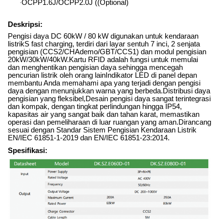
OCPP1.6J/OCPP2.0J ((Optional)
·
Deskripsi:
Pengisi daya DC 60kW / 80 kW digunakan untuk kendaraan
listrik
S fast charging, terdiri dari layar sentuh 7 inci, 2 senjata
pengisian (CCS2/CHAdemo/GBT/CCS1) dan modul pengisian
20kW/30kW/40kW.Kartu RFID adalah fungsi untuk memulai
dan menghentikan pengisian daya sehingga mencegah
pencurian listrik oleh orang lainIndikator LED di panel depan
membantu Anda memahami apa yang terjadi dengan pengisi
daya dengan menunjukkan warna yang berbeda.Distribusi daya
pengisian yang fleksibel
,
Desain pengisi daya sangat terintegrasi
dan kompak, dengan tingkat perlindungan hingga IP54,
kapasitas air yang sangat baik dan tahan karat, memastikan
operasi dan pemeliharaan di luar ruangan yang aman.Dirancang
sesuai dengan Standar Sistem Pengisian Kendaraan Listrik
EN/IEC 61851-1-2019 dan EN/IEC 61851-23:2014.
Spesifikasi: