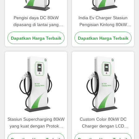
Pengisi daya DC 80kW
India Ev Charger Stasiun
dipasang di lantai yang
Pengisian Kinlong 80kW
cocok untuk stasiun
CCS2 Double Gun Untuk
Dapatkan Harga Terbaik
pengisian umum
Dapatkan Harga Terbaik
Stasiun Bensin Stasiun
Umum
Stasiun Supercharging 80kW
Custom Color 80kW DC
yang kuat dengan Protokol
Charger dengan LCD
Komunikasi OCPP 1.6 dan
Display Screen Dalam