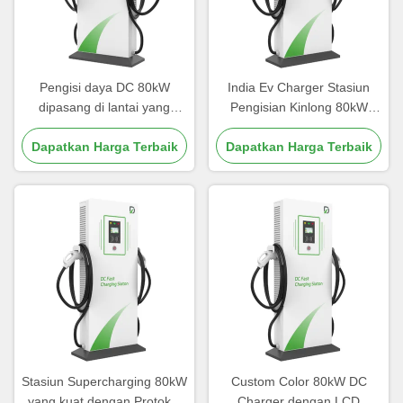
Pengisi daya DC 80kW
India Ev Charger Stasiun
dipasang di lantai yang
Pengisian Kinlong 80kW
cocok untuk stasiun
CCS2 Double Gun Untuk
Dapatkan Harga Terbaik
pengisian umum
Dapatkan Harga Terbaik
Stasiun Bensin Stasiun
Umum
Stasiun Supercharging 80kW
Custom Color 80kW DC
yang kuat dengan Protokol
Charger dengan LCD