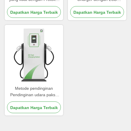
Komunikasi OCPP 1.6 dan
Display Screen Dalam
Pendinginan Udara Dipaksa
Dapatkan Harga Terbaik
Dapatkan Harga Terbaik
Custom Colors 390kg
Metode pendinginan
Pendinginan udara paksa
80kW Pengisi cepat
Dapatkan Harga Terbaik
kendaraan listrik untuk
pengisian cepat