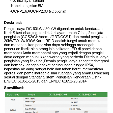
7.0 inci layar sentuh
·
Kabel pengisian 5M
·
OCPP1.6J/OCPP2.0J ((Optional)
·
Deskripsi:
Pengisi daya DC 60kW / 80 kW digunakan untuk kendaraan
listrik
S fast charging, terdiri dari layar sentuh 7 inci, 2 senjata
pengisian (CCS2/CHAdemo/GBT/CCS1) dan modul pengisian
20kW/30kW/40kW.Kartu RFID adalah fungsi untuk memulai
dan menghentikan pengisian daya sehingga mencegah
pencurian listrik oleh orang lainIndikator LED di panel depan
membantu Anda memahami apa yang terjadi dengan pengisi
daya dengan menunjukkan warna yang berbeda.Distribusi daya
pengisian yang fleksibel
,
Desain pengisi daya sangat terintegrasi
dan kompak, dengan tingkat perlindungan hingga IP54,
kapasitas air yang sangat baik dan tahan karat, memastikan
operasi dan pemeliharaan di luar ruangan yang aman.Dirancang
sesuai dengan Standar Sistem Pengisian Kendaraan Listrik
EN/IEC 61851-1-2019 dan EN/IEC 61851-23:2014.
Spesifikasi: