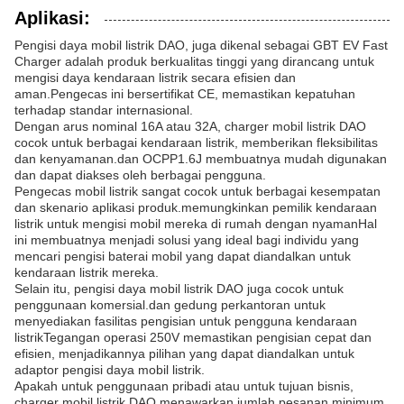
Aplikasi:
Pengisi daya mobil listrik DAO, juga dikenal sebagai GBT EV Fast
Charger adalah produk berkualitas tinggi yang dirancang untuk
mengisi daya kendaraan listrik secara efisien dan
aman.Pengecas ini bersertifikat CE, memastikan kepatuhan
terhadap standar internasional.
Dengan arus nominal 16A atau 32A, charger mobil listrik DAO
cocok untuk berbagai kendaraan listrik, memberikan fleksibilitas
dan kenyamanan.dan OCPP1.6J membuatnya mudah digunakan
dan dapat diakses oleh berbagai pengguna.
Pengecas mobil listrik sangat cocok untuk berbagai kesempatan
dan skenario aplikasi produk.memungkinkan pemilik kendaraan
listrik untuk mengisi mobil mereka di rumah dengan nyamanHal
ini membuatnya menjadi solusi yang ideal bagi individu yang
mencari pengisi baterai mobil yang dapat diandalkan untuk
kendaraan listrik mereka.
Selain itu, pengisi daya mobil listrik DAO juga cocok untuk
penggunaan komersial.dan gedung perkantoran untuk
menyediakan fasilitas pengisian untuk pengguna kendaraan
listrikTegangan operasi 250V memastikan pengisian cepat dan
efisien, menjadikannya pilihan yang dapat diandalkan untuk
adaptor pengisi daya mobil listrik.
Apakah untuk penggunaan pribadi atau untuk tujuan bisnis,
charger mobil listrik DAO menawarkan jumlah pesanan minimum