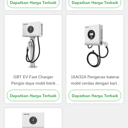
Baterai China Manufacturer
Dapatkan Harga Terbaik
Komersial Stasiun Pengisian
Dapatkan Harga Terbaik
Kathmandu
GBT EV Fast Charger
16A/32A Pengecas baterai
Pengisi daya mobil listrik
mobil cerdas dengan kartu
dengan desain yang dapat
RFID dan modus start
Dapatkan Harga Terbaik
disesuaikan dan efisiensi
Dapatkan Harga Terbaik
konversi yang tinggi