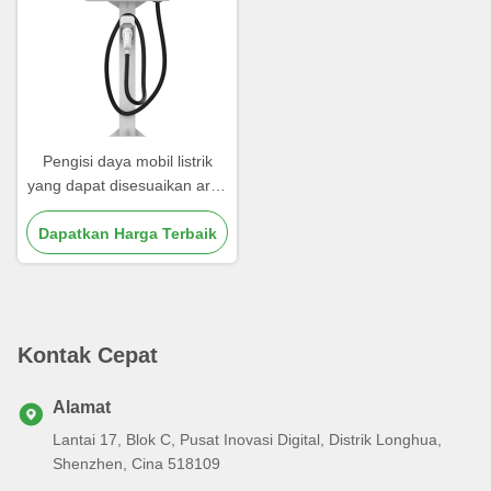
Pengisi daya mobil listrik
yang dapat disesuaikan arus
16A/32A Kelembaban
operasi Hingga 95% Tidak
Dapatkan Harga Terbaik
kondensasi
Kontak Cepat
Alamat
Lantai 17, Blok C, Pusat Inovasi Digital, Distrik Longhua,
Shenzhen, Cina 518109