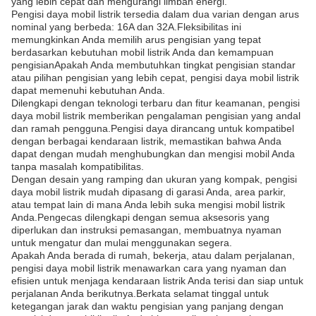
yang lebih cepat dan mengurangi limbah energi.
Pengisi daya mobil listrik tersedia dalam dua varian dengan arus
nominal yang berbeda: 16A dan 32A.Fleksibilitas ini
memungkinkan Anda memilih arus pengisian yang tepat
berdasarkan kebutuhan mobil listrik Anda dan kemampuan
pengisianApakah Anda membutuhkan tingkat pengisian standar
atau pilihan pengisian yang lebih cepat, pengisi daya mobil listrik
dapat memenuhi kebutuhan Anda.
Dilengkapi dengan teknologi terbaru dan fitur keamanan, pengisi
daya mobil listrik memberikan pengalaman pengisian yang andal
dan ramah pengguna.Pengisi daya dirancang untuk kompatibel
dengan berbagai kendaraan listrik, memastikan bahwa Anda
dapat dengan mudah menghubungkan dan mengisi mobil Anda
tanpa masalah kompatibilitas.
Dengan desain yang ramping dan ukuran yang kompak, pengisi
daya mobil listrik mudah dipasang di garasi Anda, area parkir,
atau tempat lain di mana Anda lebih suka mengisi mobil listrik
Anda.Pengecas dilengkapi dengan semua aksesoris yang
diperlukan dan instruksi pemasangan, membuatnya nyaman
untuk mengatur dan mulai menggunakan segera.
Apakah Anda berada di rumah, bekerja, atau dalam perjalanan,
pengisi daya mobil listrik menawarkan cara yang nyaman dan
efisien untuk menjaga kendaraan listrik Anda terisi dan siap untuk
perjalanan Anda berikutnya.Berkata selamat tinggal untuk
ketegangan jarak dan waktu pengisian yang panjang dengan