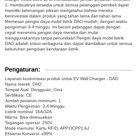
1, membuatnya tersedia untuk semua pelanggan.pembeli dapat
memiliki ketenangan pikiran mengetahui bahwa mereka
berinvestasi dalam produk yang tahan lama dan tahan lama.
Memesan pengisi daya mobil listrik DAO mudah, dengan waktu
pengiriman 3-4 minggu. Ini berarti pelanggan dapat dengan
cepat menerima pengisi daya mereka dan mulai
menggunakannya tanpa penundaan.Pengisi daya mobil listrik
DAO adalah solusi serbaguna dan dapat diandalkan untuk semua
kebutuhan pengisian kendaraan listrik.
Pengaturan:
Layanan kustomisasi produk untuk EV Wall Charger - DAO
Nama merek: DAO
Tempat Asal: Dongguan, Cina
Sertifikasi: CE
Jumlah pesanan minimum: 1
Waktu Pengiriman: 3-4 Minggu
Listrik nominal: 16A/32A
Warna: Bisa disesuaikan
Tegangan operasi: 250V
Mode memulai: Kartu RFID, APP.OCPP1.6J
Efisiensi Konversi: ≥99%