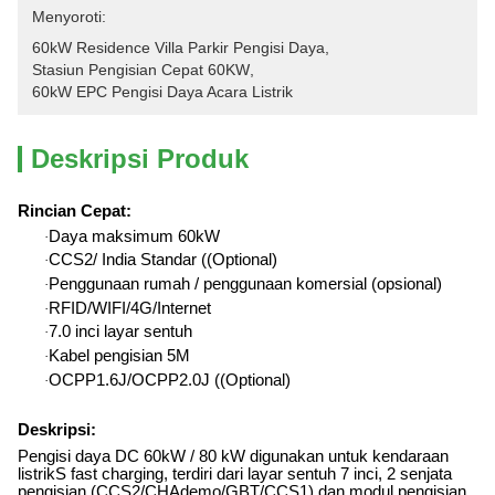
Menyoroti:
60kW Residence Villa Parkir Pengisi Daya
, 
Stasiun Pengisian Cepat 60KW
, 
60kW EPC Pengisi Daya Acara Listrik
Deskripsi Produk
Rincian Cepat
:
Daya maksimum 60kW
·
CCS2/ India Standar ((Optional)
·
Penggunaan rumah / penggunaan komersial (opsional)
·
RFID/WIFI/4G/Internet
·
7.0 inci layar sentuh
·
Kabel pengisian 5M
·
OCPP1.6J/OCPP2.0J ((Optional)
·
Deskripsi:
Pengisi daya DC 60kW / 80 kW digunakan untuk kendaraan
listrik
S fast charging, terdiri dari layar sentuh 7 inci, 2 senjata
pengisian (CCS2/CHAdemo/GBT/CCS1) dan modul pengisian