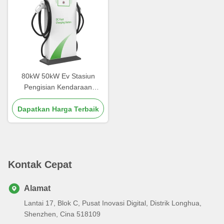
80kW 50kW Ev Stasiun
Pengisian Kendaraan
Kontrol Cerdas Dengan
Sistem Manajemen OCPP
Dapatkan Harga Terbaik
Kontak Cepat
Alamat
Lantai 17, Blok C, Pusat Inovasi Digital, Distrik Longhua,
Shenzhen, Cina 518109