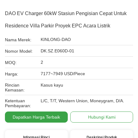
DAO EV Charger 60kW Stasiun Pengisian Cepat Untuk
Residence Villa Parkir Proyek EPC Acara Listrik
KINLONG-DAO
Nama Merek:
DK.SZ.E060D-01
Nomor Model:
2
MOQ:
7177~7949 USD/Piece
Harga:
Rincian
Kasus kayu
Kemasan:
Ketentuan
L/C, T/T, Western Union, Moneygram, D/A.
Pembayaran:
Dapatkan Harga Terbaik
Hubungi Kami
Informasi Rinci
Deskripsi Produk