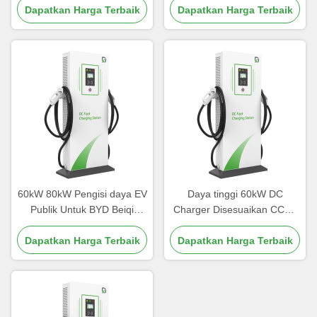
Perlindungan Listrik Penuh
Dapatkan Harga Terbaik
Dapatkan Harga Terbaik
60kW 80kW Pengisi daya EV
Daya tinggi 60kW DC
Publik Untuk BYD Beiqi
Charger Disesuaikan CCS1
Foton Yutong CCS/GBT Port
CCS2 tahan air
Dapatkan Harga Terbaik
Dapatkan Harga Terbaik