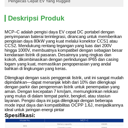
Pengecas Cepat EV Yang Rugged
Deskripsi Produk
MCP–C adalah pengisi daya EV cepat DC portabel dengan
penyimpanan baterai terintegrasi, dirancang untuk memberikan
pengisian daya 80kW yang kuat melalui konektor CCS1 atau
CCS2. Mendukung rentang tegangan yang luas dari 200V
hingga 1000V, membuatnya kompatibel dengan sebagian besar
kendaraan listrik di pasaran. Desainnya yang ringkas dan
kokoh, dikombinasikan dengan perlindungan IP
65
dan casing
logam yang kuat, memastikan pengoperasian yang andal
bahkan di lingkungan yang keras.
Dilengkapi dengan sasis penggerak listrik, unit ini sangat mudah
dipindahkan—dapat menanjak lebih dari 10% dan dilengkapi
dengan parkir dan pengereman listrik untuk penempatan yang
aman. Dengan kecepatan 7 km/jam, memungkinkan relokasi
yang mulus di dalam tempat parkir, bengkel, atau stasiun
layanan. Pengisi daya ini juga dilengkapi dengan beberapa
mode input daya dan kompatibilitas OCPP 1.6J, menjadikannya
ideal untuk jaringan energi pintar
Spesifikasi: