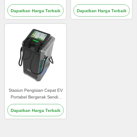
Battery Sheet Metal Housing
Kompatibel Baterai
IP65 Untuk armada darurat
Dapatkan Harga Terbaik
Terintegrasi Kontrol Cerdas
Dapatkan Harga Terbaik
OCPP Antarmuka Pengisian
Daya CCS1
Stasiun Pengisian Cepat EV
Portabel Bergerak Sendiri
Output 80kW Ground
Clearance 150mm 280 kg
Dapatkan Harga Terbaik
dengan Paket Baterai