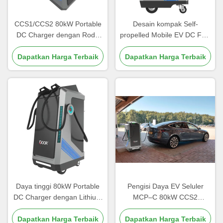
CCS1/CCS2 80kW Portable
Desain kompak Self-
DC Charger dengan Roda
propelled Mobile EV DC Fast
OCPP Kompatibel Outdoor
Charger 3 Phase AC Input
Dapatkan Harga Terbaik
Workshop Siap 250A DC
Dapatkan Harga Terbaik
40kWh Baterai OCPP1.6
Input
250A DC Input
Daya tinggi 80kW Portable
Pengisi Daya EV Seluler
DC Charger dengan Lithium
MCP–C 80kW CCS2
Battery Sheet Metal Housing
Kompatibel Baterai
IP65 Untuk armada darurat
Dapatkan Harga Terbaik
Terintegrasi Kontrol Cerdas
Dapatkan Harga Terbaik