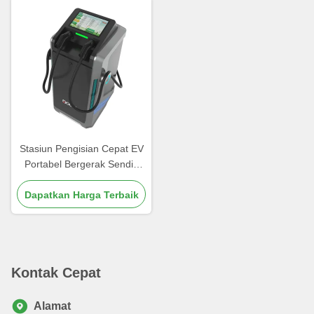
Stasiun Pengisian Cepat EV
Portabel Bergerak Sendiri
Output 80kW Ground
Clearance 150mm 280 kg
Dapatkan Harga Terbaik
dengan Paket Baterai
Kontak Cepat
Alamat