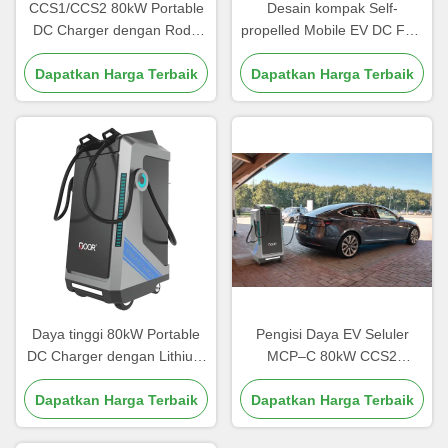
CCS1/CCS2 80kW Portable
Desain kompak Self-
DC Charger dengan Roda
propelled Mobile EV DC Fast
OCPP Kompatibel Outdoor
Charger 3 Phase AC Input
Dapatkan Harga Terbaik
Workshop Siap 250A DC
Dapatkan Harga Terbaik
40kWh Baterai OCPP1.6
Input
250A DC Input
Daya tinggi 80kW Portable
Pengisi Daya EV Seluler
DC Charger dengan Lithium
MCP–C 80kW CCS2
Battery Sheet Metal Housing
Kompatibel Baterai
IP65 Untuk armada darurat
Dapatkan Harga Terbaik
Terintegrasi Kontrol Cerdas
Dapatkan Harga Terbaik
OCPP Antarmuka Pengisian
Daya CCS1