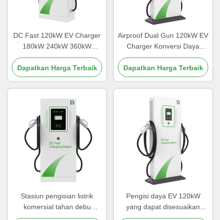
DC Fast 120kW EV Charger
Airproof Dual Gun 120kW EV
180kW 240kW 360kW
Charger Konversi Daya
Dengan Perlindungan IP54
Efisiensi Tinggi
Dapatkan Harga Terbaik
Dapatkan Harga Terbaik
Stasiun pengisian listrik
Pengisi daya EV 120kW
komersial tahan debu
yang dapat disesuaikan
dipasang di lantai
CCS1 CCS2 CHAdemo GBT