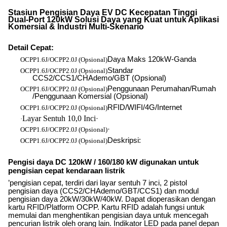
Stasiun Pengisian Daya EV DC Kecepatan Tinggi
Dual-Port 120kW Solusi Daya yang Kuat untuk Aplikasi
Komersial & Industri Multi-Skenario
Detail Cepat
:
Daya Maks 120kW-Ganda
OCPP1.6J/OCPP2.0J (Opsional)
Standar
OCPP1.6J/OCPP2.0J (Opsional)
CCS2/CCS1/CHAdemo/GBT (Opsional)
Penggunaan Perumahan/Rumah
OCPP1.6J/OCPP2.0J (Opsional)
/Penggunaan Komersial (Opsional)
RFID/WIFI/4G/Internet
OCPP1.6J/OCPP2.0J (Opsional)
Layar Sentuh 10,0 Inci
·
·
·
OCPP1.6J/OCPP2.0J (Opsional)
Deskripsi:
OCPP1.6J/OCPP2.0J (Opsional)
Pengisi daya DC 120kW / 160/180 kW digunakan untuk
pengisian cepat kendaraan listrik
’
pengisian cepat, terdiri dari layar sentuh 7 inci, 2 pistol
pengisian daya (CCS2/CHAdemo/GBT/CCS1) dan modul
pengisian daya 20kW/30kW/40kW. Dapat dioperasikan dengan
kartu RFID/Platform OCPP. Kartu RFID adalah fungsi untuk
memulai dan menghentikan pengisian daya untuk mencegah
pencurian listrik oleh orang lain. Indikator LED pada panel depan