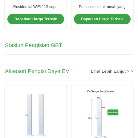
Residential WIFI / 4G cepat
Pemasok cepat rumah yang
pengisi daya mobil listrik EV
terintegrasi untuk area layanan
Power Charging Station Dengan
jalan raya truk gudang armada
Dapatkan Harga Terbaik
Dapatkan Harga Terbaik
Senjata Ganda
Stasiun Pengisian GBT
Aksesori Pengisi Daya EV
Lihat Lebih Lanjut > >