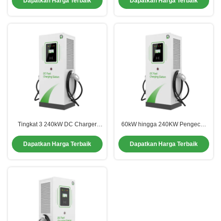
Dapatkan Harga Terbaik
Dapatkan Harga Terbaik
Tingkat 3 240kW DC Charger
60kW hingga 240KW Pengecas
CHAdemo Dual Gun Dengan 7.0
Mobil Luar Ruang Stasiun
Inch Touch Screen
Pengisian Mobil Listrik Publik
Dapatkan Harga Terbaik
Dapatkan Harga Terbaik