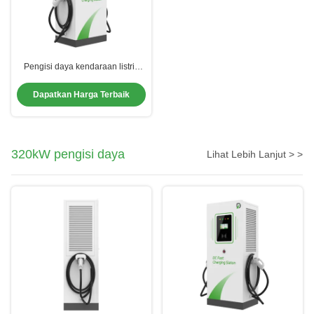
Pengisi daya kendaraan listrik
tahan air untuk rumah senjata
ganda dengan standar
Dapatkan Harga Terbaik
CCS2/CCS1
320kW pengisi daya
Lihat Lebih Lanjut > >