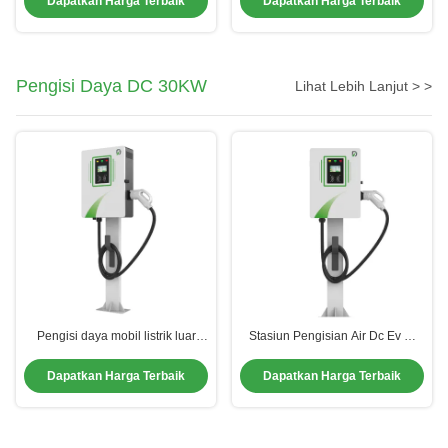
Dapatkan Harga Terbaik
Dapatkan Harga Terbaik
Pengisi Daya DC 30KW
Lihat Lebih Lanjut > >
Pengisi daya mobil listrik luar
Stasiun Pengisian Air Dc Ev Di
ruangan yang efisien Stasiun
Luar Lantai Berdiri Untuk Publik
pengisian listrik rumah DC
Dapatkan Harga Terbaik
Dapatkan Harga Terbaik