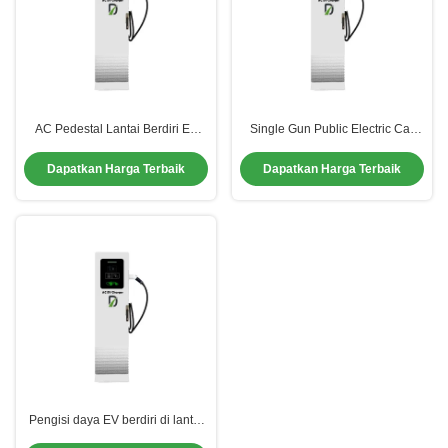
AC Pedestal Lantai Berdiri EV
Single Gun Public Electric Car
Charger 400V 32 Amp Untuk
Wall Charger 32 Amp Ev Pengisi
komersial
daya
Dapatkan Harga Terbaik
Dapatkan Harga Terbaik
Pengisi daya EV berdiri di lantai
22KW Rumah tercepat 3 Fase