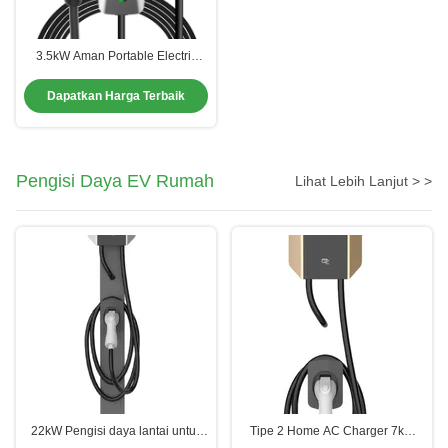
3.5kW Aman Portable Electric
Vehicle Charger Portable Level 1
Ev Charger Tipe 2
Dapatkan Harga Terbaik
Pengisi Daya EV Rumah
Lihat Lebih Lanjut > >
22kW Pengisi daya lantai untuk
Tipe 2 Home AC Charger 7kW