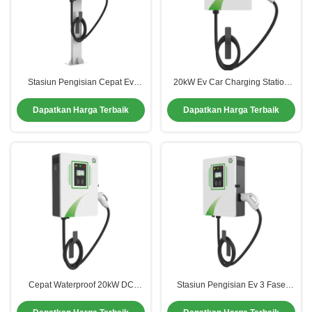
Stasiun Pengisian Cepat Ev
20kW Ev Car Charging Station
Efektif Pengisian Cepat Ev Untuk
30kW 40kW Opsional Standar
Rumah Dengan RFID / WiFi / 4G
GBT/CCS1/CCS2
Dapatkan Harga Terbaik
Dapatkan Harga Terbaik
Cepat Waterproof 20kW DC
Stasiun Pengisian Ev 3 Fase
Charger Pedestal Dipasang
Rumahan 32A Ev Charger
Dengan Senapan Tunggal