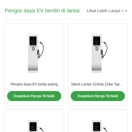
Pengisi daya EV berdiri di lantai
Lihat Lebih Lanjut > >
Pengisi daya EV lantai paling
Stand Lantai 32Amp 22kw Type 2
cepat 22KW 3 fase 32Amp Mode
Car Charger Wall Charger Untuk
2 Pengisi daya untuk mobil
Mobil Listrik
Dapatkan Harga Terbaik
Dapatkan Harga Terbaik