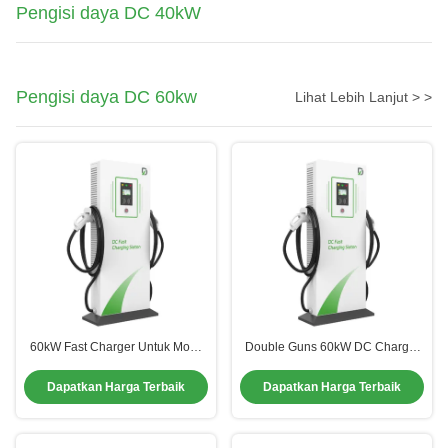
Pengisi daya DC 40kW
Pengisi daya DC 60kw
Lihat Lebih Lanjut > >
60kW Fast Charger Untuk Mobil
Double Guns 60kW DC Charger
EV Fast Charge Stasiun EV Untuk
Untuk Rumah Sakit Hotel Hub
komersial
Transportasi Kargo
Dapatkan Harga Terbaik
Dapatkan Harga Terbaik