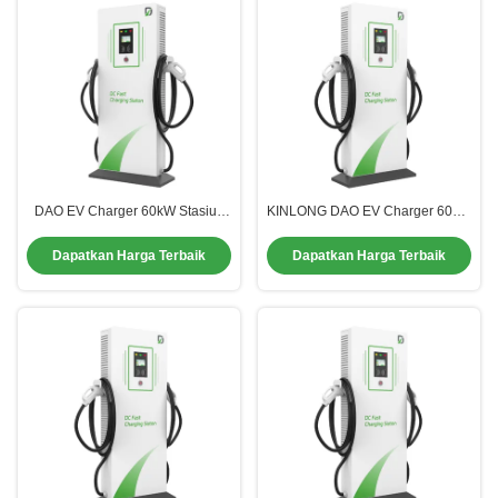
DAO EV Charger 60kW Stasiun
KINLONG DAO EV Charger 60kW
Pengisian Cepat Untuk
80 kW Untuk Bulding Parking Lot
Residence Villa Parkir Proyek
Proyek EPC Acara Listrik
Dapatkan Harga Terbaik
Dapatkan Harga Terbaik
EPC Acara Listrik