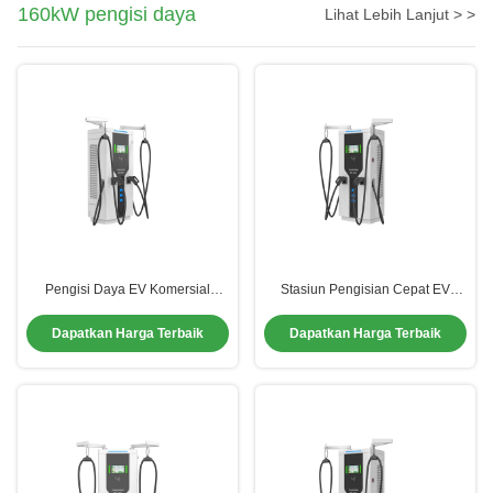
160kW pengisi daya
Lihat Lebih Lanjut > >
Pengisi Daya EV Komersial
Stasiun Pengisian Cepat EV
160kW | Pembersihan Debu Aktif,
160kW | Sangat Senyap,
Konsumsi Energi Rendah, Sistem
Manajemen Kabel, untuk Truk
Dapatkan Harga Terbaik
Dapatkan Harga Terbaik
Kabel Cerdas
Berat & Penggunaan Komersial