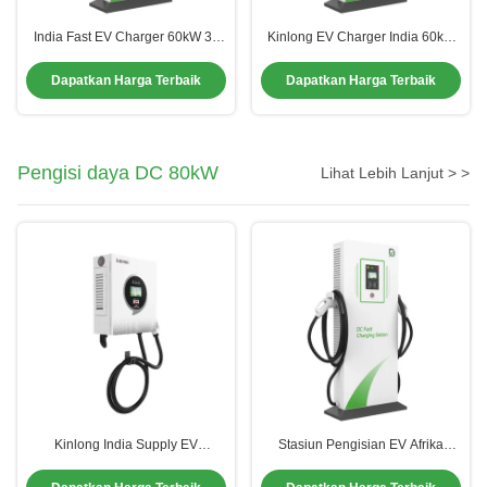
India Fast EV Charger 60kW 30
Kinlong EV Charger India 60kW
Menit diisi penuh Billing-
DC Charger 20-30 Menit
operasional investasi
Pengisian Untuk BYDtata EV
Dapatkan Harga Terbaik
Dapatkan Harga Terbaik
Pengisi daya DC 80kW
Lihat Lebih Lanjut > >
Kinlong India Supply EV
Stasiun Pengisian EV Afrika
Charging Station 80kW 120kW
80kW Untuk Pengisian EV Publik
Fast EV Charger Sertifikasi CE
CCS2 CCS1 Chademo Charging