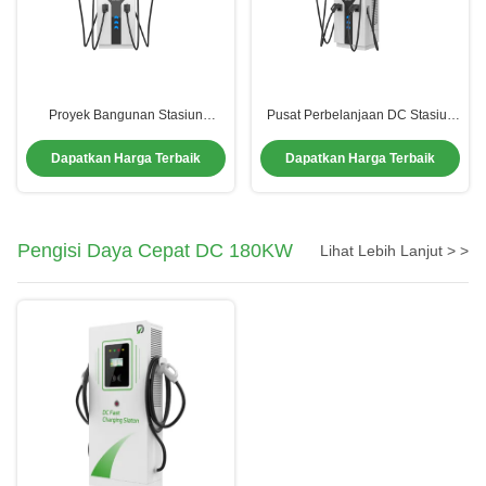
Proyek Bangunan Stasiun
Pusat Perbelanjaan DC Stasiun
Pengisian DC EV Parkir Proyek
Pengisian Publik 160kW Pengisi
160kW Pengisi CCS2 Dengan
CCS2 Dengan Manajemen Kabel
Dapatkan Harga Terbaik
Dapatkan Harga Terbaik
Senapan Ganda
Pengisi Daya Cepat DC 180KW
Lihat Lebih Lanjut > >