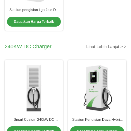
Stasiun pengisian tiga fase DC
dengan lapisan anti korosi CCS1
Dapatkan Harga Terbaik
240KW DC Charger
Lihat Lebih Lanjut > >
Smart Custom 240kW DC
Stasiun Pengisian Daya Hybrid
Charger Dengan Perlindungan
Efisiensi Tinggi Rapid Ev Charger
Suhu Lebih Tinggi