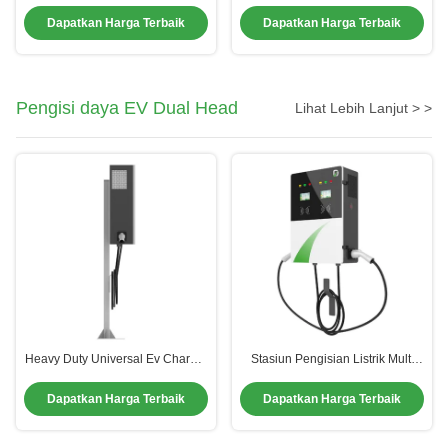
tempat parkir Pengisi daya EV
11kW 22kW China Sumber
Stasiun pengisian berkualitas
Produsen Untuk Kendaraan
Dapatkan Harga Terbaik
Dapatkan Harga Terbaik
tinggi
Listrik
Pengisi daya EV Dual Head
Lihat Lebih Lanjut > >
Heavy Duty Universal Ev Charger
Stasiun Pengisian Listrik Multi
Outdoor Use Dual Mode Fire
Phase 32 Amp Ev Charger yang
Resistant Casing
Dapat Diandalkan
Dapatkan Harga Terbaik
Dapatkan Harga Terbaik