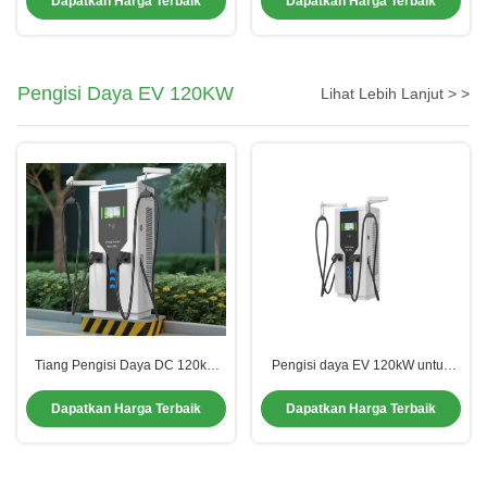
Dapatkan Harga Terbaik
Dapatkan Harga Terbaik
Untuk Stasiun Publik yang
Gun
Dibangun
Pengisi Daya EV 120KW
Lihat Lebih Lanjut > >
Tiang Pengisi Daya DC 120kW
Pengisi daya EV 120kW untuk
Cerdas | Untuk E-Van Komersial |
Vans Listrik.
Kontrol Sentuh & Sistem
Dapatkan Harga Terbaik
Dapatkan Harga Terbaik
Penggulung Kabel