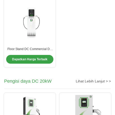
Floor Stand DC Commercial DC
Fast Charging Station Tipe 2
Electric Car Charger Waterproof
Dapatkan Harga Terbaik
Pengisi daya DC 20kW
Lihat Lebih Lanjut > >