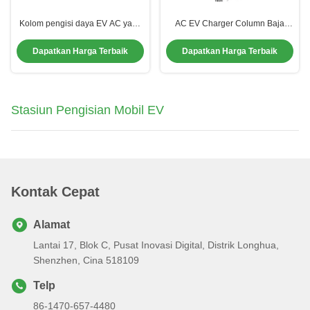
Kolom pengisi daya EV AC yang
AC EV Charger Column Baja
dipasang di tanah Bagian pengisi
Berkualitas Tinggi Hitam / Putih /
daya EV baja berkualitas tinggi
Warna Disesuaikan
Dapatkan Harga Terbaik
Dapatkan Harga Terbaik
Stasiun Pengisian Mobil EV
Kontak Cepat
Alamat
Lantai 17, Blok C, Pusat Inovasi Digital, Distrik Longhua,
Shenzhen, Cina 518109
Telp
86-1470-657-4480